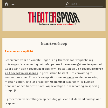
HOME
Menu
Zoeken
SPRING NAAR INHOUD
THEATERSPOOR
Theater, dans en muziek voor jong en oud. Al 23 jaar een avontuur!
kaartverkoop
Reserveren verplicht
Reserveren voor de voorstellingen is bij Theaterspoor verplicht. Wij
ontvangen je reservering het liefst per mail:
reserveer@theaterspoor.nl
.
Geef daarin aan
hoeveel kaartjes
je wil bestellen èn uit
hoeveel kinderen
en hoeveel volwassenen
je gezelschap bestaat. Om verwarring te
voorkomen is het fijn als je aangeeft op welke
naam
we de reservering
moeten zetten. Tot slot graag een
06 nummer
waarop wij je kunnen
bereiken of een bericht sturen. Wij bevestigen je reservering zo spoedig
mogelijk.
Bij meerdere voorstellingen op een dag gelieve ook de voorkeurstijd aan
te geven.