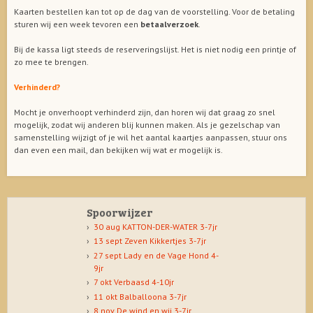
Kaarten bestellen kan tot op de dag van de voorstelling. Voor de betaling
sturen wij een week tevoren een
betaalverzoek
.
Bij de kassa ligt steeds de reserveringslijst. Het is niet nodig een printje of
zo mee te brengen.
Verhinderd?
Mocht je onverhoopt verhinderd zijn, dan horen wij dat graag zo snel
mogelijk, zodat wij anderen blij kunnen maken. Als je gezelschap van
samenstelling wijzigt of je wil het aantal kaartjes aanpassen, stuur ons
dan even een mail, dan bekijken wij wat er mogelijk is.
Spoorwijzer
30 aug KATTON-DER-WATER 3-7jr
13 sept Zeven Kikkertjes 3-7jr
27 sept Lady en de Vage Hond 4-
9jr
7 okt Verbaasd 4-10jr
11 okt Balballoona 3-7jr
8 nov De wind en wij 3-7jr