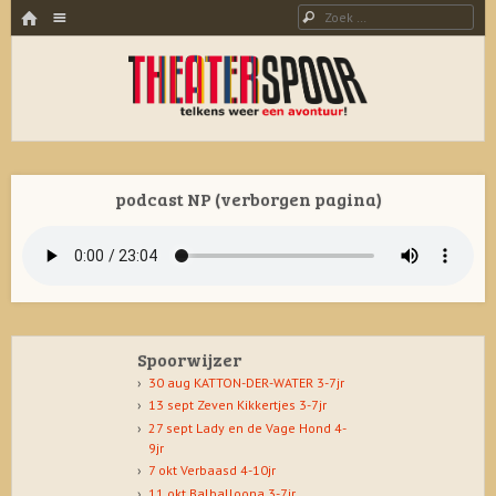
HOME
Menu
Zoeken
SPRING NAAR INHOUD
THEATERSPOOR
Theater, dans en muziek voor jong en oud. Al 23 jaar een avontuur!
podcast NP (verborgen pagina)
Spoorwijzer
30 aug KATTON-DER-WATER 3-7jr
13 sept Zeven Kikkertjes 3-7jr
27 sept Lady en de Vage Hond 4-
9jr
7 okt Verbaasd 4-10jr
11 okt Balballoona 3-7jr