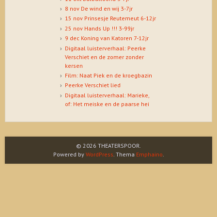
8 nov De wind en wij 3-7jr
15 nov Prinsesje Reutemeut 6-12jr
25 nov Hands Up !!! 3-99jr
9 dec Koning van Katoren 7-12jr
Digitaal luisterverhaal: Peerke
Verschiet en de zomer zonder
kersen
Film: Naat Piek en de kroegbazin
Peerke Verschiet lied
Digitaal luisterverhaal: Marieke,
of: Het meiske en de paarse hei
© 2026 THEATERSPOOR.
Powered by
WordPress
. Thema
Emphaino
.