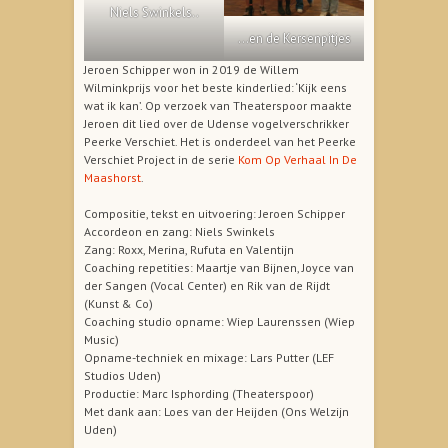
Niels Swinkels..
…en de Kersenpitjes
Jeroen Schipper won in 2019 de Willem
Wilminkprijs voor het beste kinderlied: ‘Kijk eens
wat ik kan’. Op verzoek van Theaterspoor maakte
Jeroen dit lied over de Udense vogelverschrikker
Peerke Verschiet. Het is onderdeel van het Peerke
Verschiet Project in de serie
Kom Op Verhaal In De
Maashorst
.
Compositie, tekst en uitvoering: Jeroen Schipper
Accordeon en zang: Niels Swinkels
Zang: Roxx, Merina, Rufuta en Valentijn
Coaching repetities: Maartje van Bijnen, Joyce van
der Sangen (Vocal Center) en Rik van de Rijdt
(Kunst & Co)
Coaching studio opname: Wiep Laurenssen (Wiep
Music)
Opname-techniek en mixage: Lars Putter (LEF
Studios Uden)
Productie: Marc Isphording (Theaterspoor)
Met dank aan: Loes van der Heijden (Ons Welzijn
Uden)