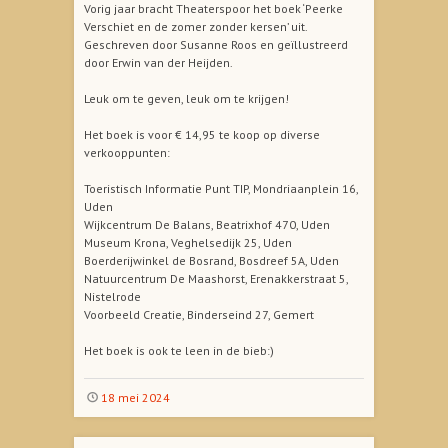
Vorig jaar bracht Theaterspoor het boek ‘Peerke
Verschiet en de zomer zonder kersen’ uit.
Geschreven door Susanne Roos en geïllustreerd
door Erwin van der Heijden.
Leuk om te geven, leuk om te krijgen!
Het boek is voor € 14,95 te koop op diverse
verkooppunten:
Toeristisch Informatie Punt TIP, Mondriaanplein 16,
Uden
Wijkcentrum De Balans, Beatrixhof 470, Uden
Museum Krona, Veghelsedijk 25, Uden
Boerderijwinkel de Bosrand, Bosdreef 5A, Uden
Natuurcentrum De Maashorst, Erenakkerstraat 5,
Nistelrode
Voorbeeld Creatie, Binderseind 27, Gemert
Het boek is ook te leen in de bieb:)
18 mei 2024