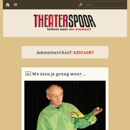
HOME
Menu
Zoeken
SPRING NAAR INHOUD
THEATERSPOOR
Theater, dans en muziek voor jong en oud. Al 23 jaar een avontuur!
Auteursarchief:
62014087
We zien je graag weer …